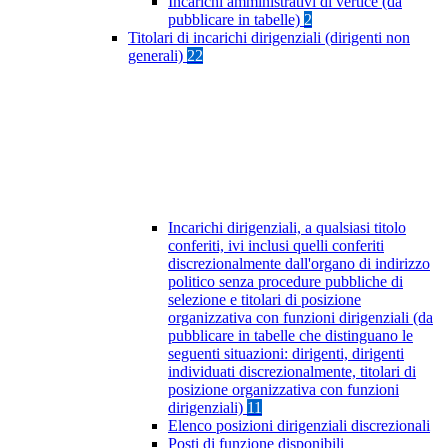
Incarichi amministrativi di vertice (da
pubblicare in tabelle)
2
Titolari di incarichi dirigenziali (dirigenti non
generali)
22
Incarichi dirigenziali, a qualsiasi titolo
conferiti, ivi inclusi quelli conferiti
discrezionalmente dall'organo di indirizzo
politico senza procedure pubbliche di
selezione e titolari di posizione
organizzativa con funzioni dirigenziali (da
pubblicare in tabelle che distinguano le
seguenti situazioni: dirigenti, dirigenti
individuati discrezionalmente, titolari di
posizione organizzativa con funzioni
dirigenziali)
11
Elenco posizioni dirigenziali discrezionali
Posti di funzione disponibili