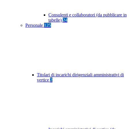
Consulenti e collaboratori (da pubblicare in
tabelle)
24
Personale
125
Titolari di incarichi dirigenziali amministrativi di
vertice
2