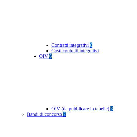
Contratti integrativi
6
Costi contratti integrativi
OIV
6
OIV (da pubblicare in tabelle)
3
Bandi di concorso
7