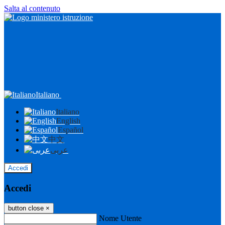
Salta al contenuto
Italiano
Italiano
English
Español
中文
عربى
Accedi
Accedi
button close
×
Nome Utente