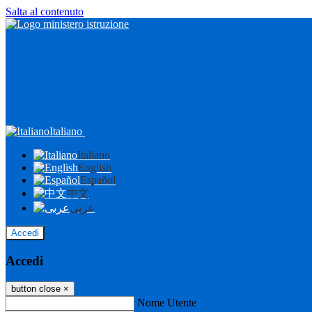
Salta al contenuto
Italiano
Italiano
English
Español
中文
عربى
Accedi
Accedi
button close
×
Nome Utente