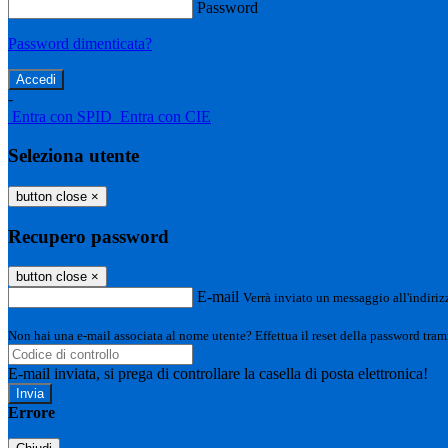
Password
Password dimenticata?
-
Entra con SPID
Entra con CIE
Seleziona utente
button close
×
Recupero password
button close
×
E-mail
Verrà inviato un messaggio all'indirizz
Non hai una e-mail associata al nome utente? Effettua il reset della password tram
E-mail inviata, si prega di controllare la casella di posta elettronica!
Errore