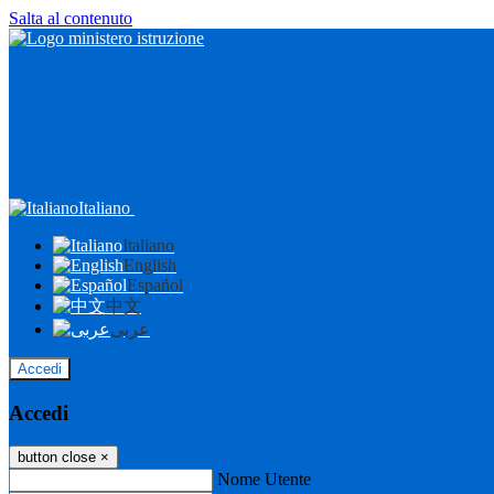
Salta al contenuto
Italiano
Italiano
English
Español
中文
عربى
Accedi
Accedi
button close
×
Nome Utente