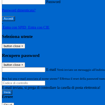
Password
Password dimenticata?
-
Entra con SPID
Entra con CIE
Seleziona utente
button close
×
Recupero password
button close
×
E-mail
Verrà inviato un messaggio all'indirizz
Non hai una e-mail associata al nome utente? Effettua il reset della password tram
E-mail inviata, si prega di controllare la casella di posta elettronica!
Errore