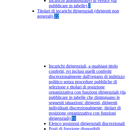
Incarichi amministrativi di vertice (da
pubblicare in tabelle)
2
Titolari di incarichi dirigenziali (dirigenti non
generali)
22
Incarichi dirigenziali, a qualsiasi titolo
conferiti, ivi inclusi quelli conferiti
discrezionalmente dall'organo di indirizzo
politico senza procedure pubbliche di
selezione e titolari di posizione
organizzativa con funzioni dirigenziali (da
pubblicare in tabelle che distinguano le
seguenti situazioni: dirigenti, dirigenti
individuati discrezionalmente, titolari di
posizione organizzativa con funzioni
dirigenziali)
11
Elenco posizioni dirigenziali discrezionali
Posti di funzione disponibili