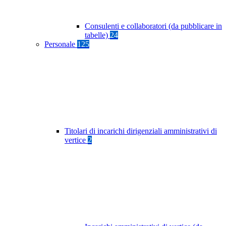
Consulenti e collaboratori (da pubblicare in
tabelle)
24
Personale
125
Titolari di incarichi dirigenziali amministrativi di
vertice
2