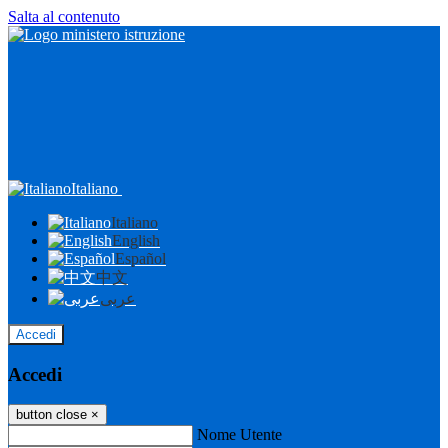
Salta al contenuto
Italiano
Italiano
English
Español
中文
عربى
Accedi
Accedi
button close
×
Nome Utente