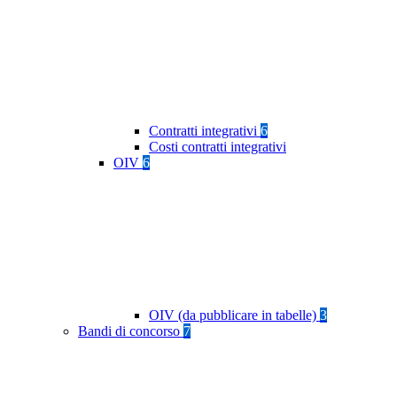
Contratti integrativi
6
Costi contratti integrativi
OIV
6
OIV (da pubblicare in tabelle)
3
Bandi di concorso
7