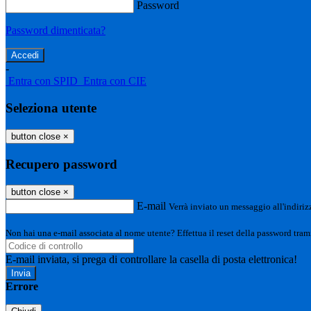
Password
Password dimenticata?
-
Entra con SPID
Entra con CIE
Seleziona utente
button close
×
Recupero password
button close
×
E-mail
Verrà inviato un messaggio all'indirizz
Non hai una e-mail associata al nome utente? Effettua il reset della password tram
E-mail inviata, si prega di controllare la casella di posta elettronica!
Errore