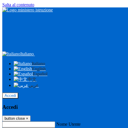
Salta al contenuto
Italiano
Italiano
English
Español
中文
عربى
Accedi
Accedi
button close
×
Nome Utente