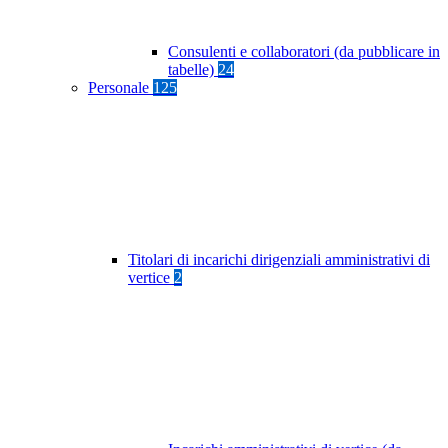
Consulenti e collaboratori (da pubblicare in
tabelle)
24
Personale
125
Titolari di incarichi dirigenziali amministrativi di
vertice
2