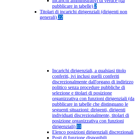
Incarichi amministrativi di vertice (da
pubblicare in tabelle)
2
Titolari di incarichi dirigenziali (dirigenti non
generali)
22
Incarichi dirigenziali, a qualsiasi titolo
conferiti, ivi inclusi quelli conferiti
discrezionalmente dall'organo di indirizzo
politico senza procedure pubbliche di
selezione e titolari di posizione
organizzativa con funzioni dirigenziali (da
pubblicare in tabelle che distinguano le
seguenti situazioni: dirigenti, dirigenti
individuati discrezionalmente, titolari di
posizione organizzativa con funzioni
dirigenziali)
11
Elenco posizioni dirigenziali discrezionali
Posti di funzione disponibili