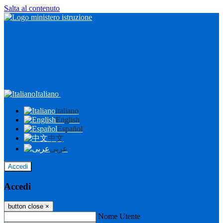
Salta al contenuto
Italiano
Italiano
English
Español
中文
عربى
Accedi
Accedi
button close
×
Nome Utente