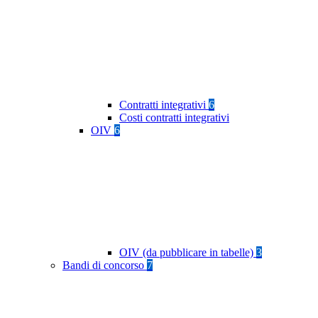
Contratti integrativi
6
Costi contratti integrativi
OIV
6
OIV (da pubblicare in tabelle)
3
Bandi di concorso
7