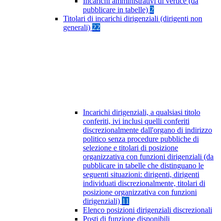
Incarichi amministrativi di vertice (da
pubblicare in tabelle)
2
Titolari di incarichi dirigenziali (dirigenti non
generali)
22
Incarichi dirigenziali, a qualsiasi titolo
conferiti, ivi inclusi quelli conferiti
discrezionalmente dall'organo di indirizzo
politico senza procedure pubbliche di
selezione e titolari di posizione
organizzativa con funzioni dirigenziali (da
pubblicare in tabelle che distinguano le
seguenti situazioni: dirigenti, dirigenti
individuati discrezionalmente, titolari di
posizione organizzativa con funzioni
dirigenziali)
11
Elenco posizioni dirigenziali discrezionali
Posti di funzione disponibili