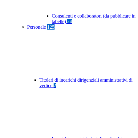
Consulenti e collaboratori (da pubblicare in
tabelle)
24
Personale
125
Titolari di incarichi dirigenziali amministrativi di
vertice
2