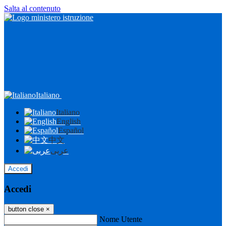
Salta al contenuto
Italiano
Italiano
English
Español
中文
عربى
Accedi
Accedi
button close
×
Nome Utente