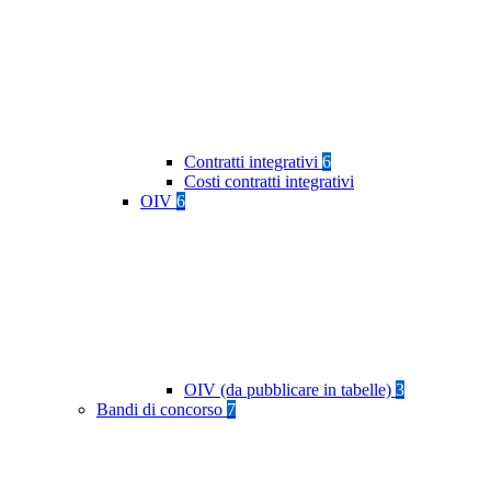
Contratti integrativi
6
Costi contratti integrativi
OIV
6
OIV (da pubblicare in tabelle)
3
Bandi di concorso
7