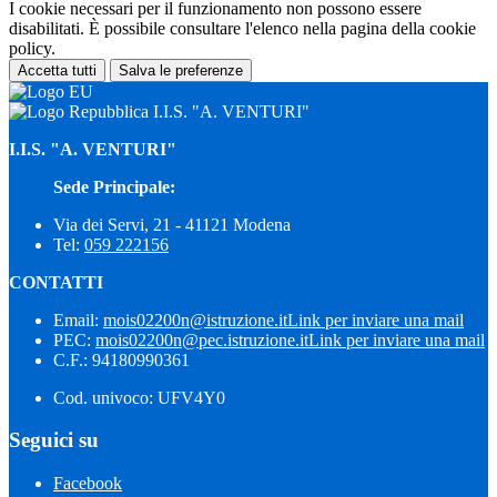
I cookie necessari per il funzionamento non possono essere
disabilitati. È possibile consultare l'elenco nella pagina della cookie
policy.
Accetta tutti
Salva le preferenze
I.I.S. "A. VENTURI"
I.I.S. "A. VENTURI"
Sede Principale:
Via dei Servi, 21 - 41121 Modena
Tel:
059 222156
CONTATTI
Email:
mois02200n@istruzione.it
Link per inviare una mail
PEC:
mois02200n@pec.istruzione.it
Link per inviare una mail
C.F.: 94180990361
Cod. univoco: UFV4Y0
Seguici su
Facebook