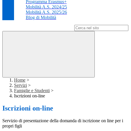
Programma Erasmus+
Mobilità A.S. 2024/25
Mobilità A.S. 2025/26
Blog di Mobilità
Campo di ricerca per le pagine del sito
Home
>
Servizi
>
Famiglie e Studenti
>
Iscrizioni on-line
Iscrizioni on-line
Servizio di presentazione della domanda di iscrizione on line per i
propri figli