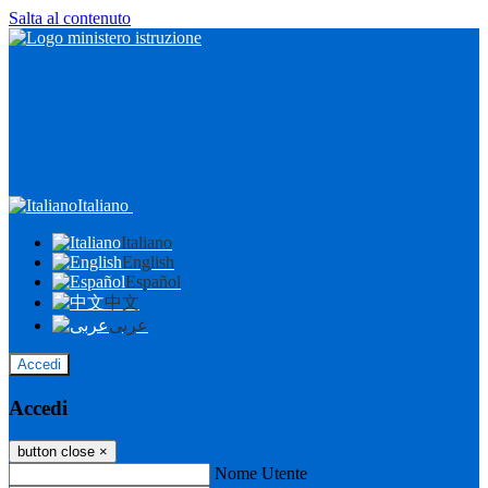
Salta al contenuto
Italiano
Italiano
English
Español
中文
عربى
Accedi
Accedi
button close
×
Nome Utente