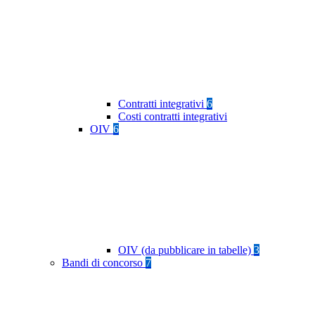
Contratti integrativi
6
Costi contratti integrativi
OIV
6
OIV (da pubblicare in tabelle)
3
Bandi di concorso
7