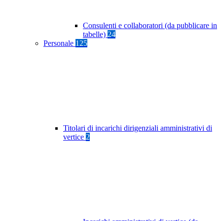
Consulenti e collaboratori (da pubblicare in
tabelle)
24
Personale
125
Titolari di incarichi dirigenziali amministrativi di
vertice
2