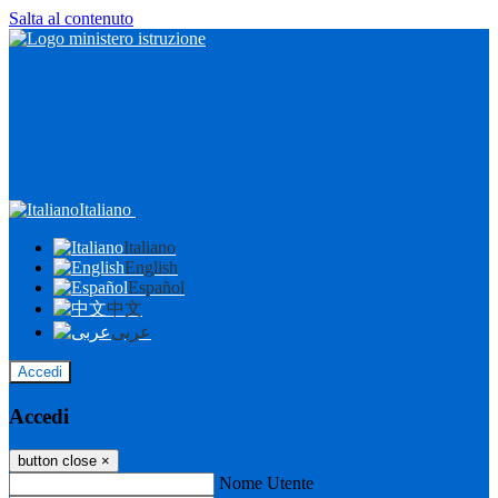
Salta al contenuto
Italiano
Italiano
English
Español
中文
عربى
Accedi
Accedi
button close
×
Nome Utente