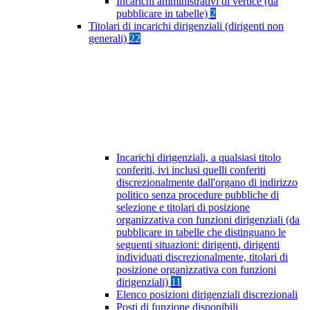
Incarichi amministrativi di vertice (da
pubblicare in tabelle)
2
Titolari di incarichi dirigenziali (dirigenti non
generali)
22
Incarichi dirigenziali, a qualsiasi titolo
conferiti, ivi inclusi quelli conferiti
discrezionalmente dall'organo di indirizzo
politico senza procedure pubbliche di
selezione e titolari di posizione
organizzativa con funzioni dirigenziali (da
pubblicare in tabelle che distinguano le
seguenti situazioni: dirigenti, dirigenti
individuati discrezionalmente, titolari di
posizione organizzativa con funzioni
dirigenziali)
11
Elenco posizioni dirigenziali discrezionali
Posti di funzione disponibili