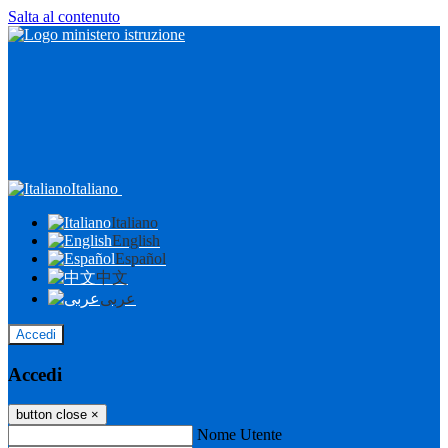
Salta al contenuto
Italiano
Italiano
English
Español
中文
عربى
Accedi
Accedi
button close
×
Nome Utente