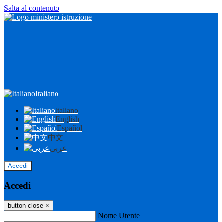
Salta al contenuto
Italiano
Italiano
English
Español
中文
عربى
Accedi
Accedi
button close
×
Nome Utente