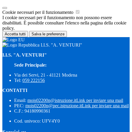
Cookie necessari per il funzionamento
I cookie necessari per il funzionamento non possono essere
disabilitati. È possibile consultare l'elenco nella pagina della cookie
policy.
Accetta tutti
Salva le preferenze
I.I.S. "A. VENTURI"
I.I.S. "A. VENTURI"
Sede Principale:
Via dei Servi, 21 - 41121 Modena
Tel:
059 222156
CONTATTI
Email:
mois02200n@istruzione.it
Link per inviare una mail
PEC:
mois02200n@pec.istruzione.it
Link per inviare una mail
C.F.: 94180990361
Cod. univoco: UFV4Y0