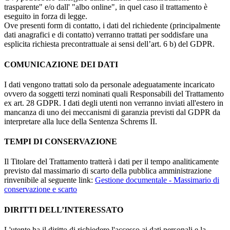
trasparente" e/o dall' "albo online", in quel caso il trattamento è
eseguito in forza di legge.
Ove presenti form di contatto, i dati del richiedente (principalmente
dati anagrafici e di contatto) verranno trattati per soddisfare una
esplicita richiesta precontrattuale ai sensi dell’art. 6 b) del GDPR.
COMUNICAZIONE DEI DATI
I dati vengono trattati solo da personale adeguatamente incaricato
ovvero da soggetti terzi nominati quali Responsabili del Trattamento
ex art. 28 GDPR. I dati degli utenti non verranno inviati all'estero in
mancanza di uno dei meccanismi di garanzia previsti dal GDPR da
interpretare alla luce della Sentenza Schrems II.
TEMPI DI CONSERVAZIONE
Il Titolare del Trattamento tratterà i dati per il tempo analiticamente
previsto dal massimario di scarto della pubblica amministrazione
rinvenibile al seguente link:
Gestione documentale - Massimario di
conservazione e scarto
DIRITTI DELL’INTERESSATO
L'utente ha il diritto di richiedere l'accesso ai dati personali e la