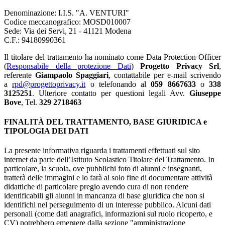
Denominazione: I.I.S. "A. VENTURI"
Codice meccanografico: MOSD010007
Sede: Via dei Servi, 21 - 41121 Modena
C.F.: 94180990361
Il titolare del trattamento ha nominato come Data Protection Officer
(
Responsabile della protezione Dati
)
Progetto Privacy Srl
,
referente
Giampaolo Spaggiari
, contattabile per e-mail scrivendo
a
rpd@progettoprivacy.it
o telefonando al
059 8667633
o
338
3125251
. Ulteriore contatto per questioni legali Avv.
Giuseppe
Bove
, Tel.
329 2718463
FINALITÀ DEL TRATTAMENTO, BASE GIURIDICA e
TIPOLOGIA DEI DATI
La presente informativa riguarda i trattamenti effettuati sul sito
internet da parte dell’Istituto Scolastico Titolare del Trattamento. In
particolare, la scuola, ove pubblichi foto di alunni e insegnanti,
tratterà delle immagini e lo farà al solo fine di documentare attività
didattiche di particolare pregio avendo cura di non rendere
identificabili gli alunni in mancanza di base giuridica che non si
identifichi nel perseguimento di un interesse pubblico. Alcuni dati
personali (come dati anagrafici, informazioni sul ruolo ricoperto, e
CV) potrebbero emergere dalla sezione "amministrazione