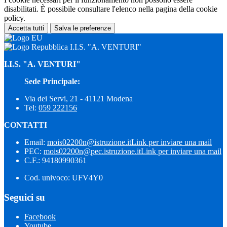
disabilitati. È possibile consultare l'elenco nella pagina della cookie
policy.
Accetta tutti
Salva le preferenze
I.I.S. "A. VENTURI"
I.I.S. "A. VENTURI"
Sede Principale:
Via dei Servi, 21 - 41121 Modena
Tel:
059 222156
CONTATTI
Email:
mois02200n@istruzione.it
Link per inviare una mail
PEC:
mois02200n@pec.istruzione.it
Link per inviare una mail
C.F.: 94180990361
Cod. univoco: UFV4Y0
Seguici su
Facebook
Youtube