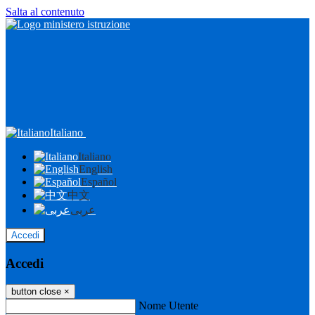
Salta al contenuto
Italiano
Italiano
English
Español
中文
عربى
Accedi
Accedi
button close
×
Nome Utente