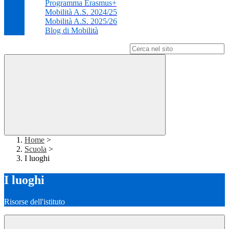
Programma Erasmus+
Mobilità A.S. 2024/25
Mobilità A.S. 2025/26
Blog di Mobilità
Campo di ricerca per le pagine del sito
Home
>
Scuola
>
I luoghi
I luoghi
Risorse dell'istituto