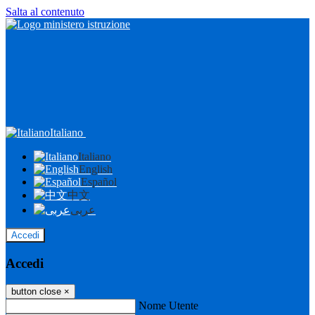
Salta al contenuto
Italiano
Italiano
English
Español
中文
عربى
Accedi
Accedi
button close
×
Nome Utente