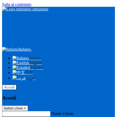
Salta al contenuto
Italiano
Italiano
English
Español
中文
عربى
Accedi
Accedi
button close
×
Nome Utente