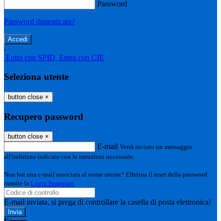
Password
Password dimenticata?
-
Entra con SPID
Entra con CIE
Seleziona utente
button close
×
Recupero password
button close
×
E-mail
Verrà inviato un messaggio
all'indirizzo indicato con le istruzioni necessarie.
Non hai una e-mail associata al nome utente? Effettua il reset della password
tramite la
Login Spaggiari
E-mail inviata, si prega di controllare la casella di posta elettronica!