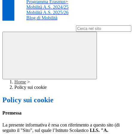
Programma Erasmus+
Mobilità A.S. 2024/25
Mobilità A.S. 2025/26
Blog di Mobilità
Campo di ricerca per le pagine del sito
Home
>
Policy sui cookie
Policy sui cookie
Premessa
La presente informativa è resa con riferimento a questo sito (di
seguito il "Sito", sul quale l’Istituto Scolastico
I.I.S. "A.