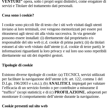
VENTURI"
opera, sotto i propri segni distintivi, come erogatore di
servizi e Titolare del trattamento dati personali.
Cosa sono i cookie?
I cookie sono piccoli file di testo che i siti web visitati dagli utenti
inviano ai loro terminali, ove vengono memorizzati per essere poi
ritrasmessi agli stessi siti alla visita successiva. In via generale
possono essere installati: (i) direttamente dal proprietario e/o
responsabile del sito web (c.d. cookie di prima parte); (ii) da titolari
estranei al sito web visitato dall’utente (c.d. cookie di terze parti); le
informazioni riguardanti la loro privacy e sul loro uso sono reperibili
direttamente sui siti dei rispettivi gestori.
Tipologie di cookie
Esistono diverse tipologie di cookie: (a) TECNICI, servizi utilizzati
per facilitare la navigazione dell’utente (cfr. art. 122, comma 1 del
D.Lgs. 196/2003 e s.m.i.); (b)
ANALITICI
, impiegati per valutare
l’efficacia di un servizio fornito o per contribuire a misurarne il
“traffico” (scopi statistici); e di (c)
PROFILAZIONE
, adoperati per
monitorare il comportamento dell’utente durante la navigazione.
Cookie presenti sul sito web