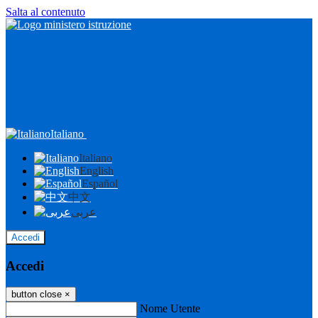
Salta al contenuto
Italiano
Italiano
English
Español
中文
عربى
Accedi
Accedi
button close
×
Nome Utente