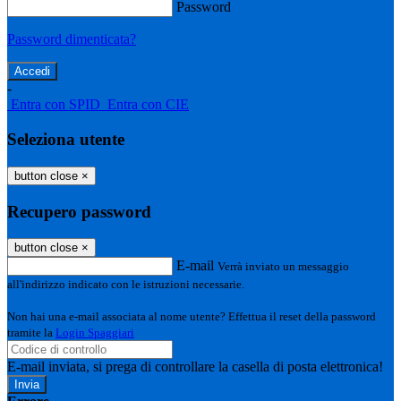
Password
Password dimenticata?
-
Entra con SPID
Entra con CIE
Seleziona utente
button close
×
Recupero password
button close
×
E-mail
Verrà inviato un messaggio
all'indirizzo indicato con le istruzioni necessarie.
Non hai una e-mail associata al nome utente? Effettua il reset della password
tramite la
Login Spaggiari
E-mail inviata, si prega di controllare la casella di posta elettronica!