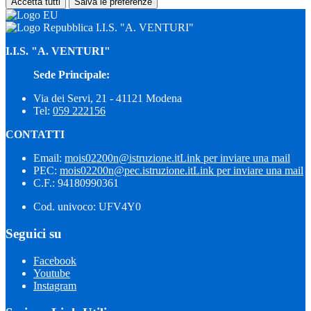
Accetta tutti
Salva le preferenze
I.I.S. "A. VENTURI"
I.I.S. "A. VENTURI"
Sede Principale:
Via dei Servi, 21 - 41121 Modena
Tel:
059 222156
CONTATTI
Email:
mois02200n@istruzione.it
Link per inviare una mail
PEC:
mois02200n@pec.istruzione.it
Link per inviare una mail
C.F.: 94180990361
Cod. univoco: UFV4Y0
Seguici su
Facebook
Youtube
Instagram