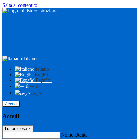
Salta al contenuto
Italiano
Italiano
English
Español
中文
عربى
Accedi
Accedi
button close
×
Nome Utente