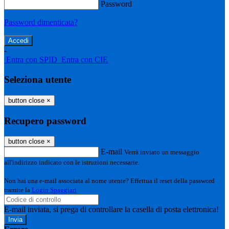
Password
Password dimenticata?
-
Entra con SPID
Entra con CIE
Seleziona utente
button close
×
Recupero password
button close
×
E-mail
Verrà inviato un messaggio
all'indirizzo indicato con le istruzioni necessarie.
Non hai una e-mail associata al nome utente? Effettua il reset della password
tramite la
Login Spaggiari
E-mail inviata, si prega di controllare la casella di posta elettronica!