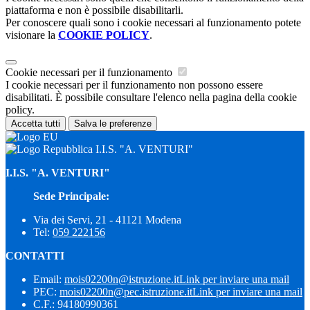
piattaforma e non è possibile disabilitarli.
Per conoscere quali sono i cookie necessari al funzionamento potete
visionare la
COOKIE POLICY
.
Cookie necessari per il funzionamento
I cookie necessari per il funzionamento non possono essere
disabilitati. È possibile consultare l'elenco nella pagina della cookie
policy.
Accetta tutti
Salva le preferenze
I.I.S. "A. VENTURI"
I.I.S. "A. VENTURI"
Sede Principale:
Via dei Servi, 21 - 41121 Modena
Tel:
059 222156
CONTATTI
Email:
mois02200n@istruzione.it
Link per inviare una mail
PEC:
mois02200n@pec.istruzione.it
Link per inviare una mail
C.F.: 94180990361