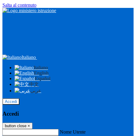
Salta al contenuto
Italiano
Italiano
English
Español
中文
عربى
Accedi
Accedi
button close
×
Nome Utente