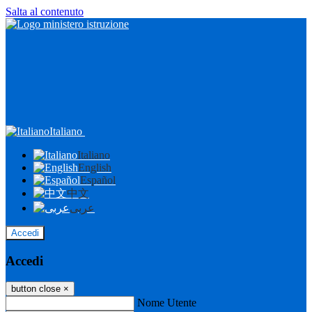
Salta al contenuto
Italiano
Italiano
English
Español
中文
عربى
Accedi
Accedi
button close
×
Nome Utente