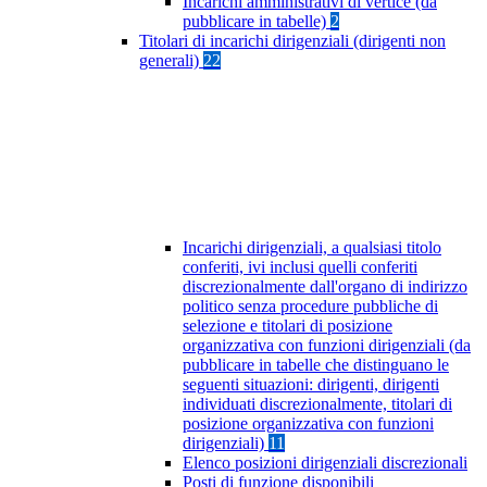
Incarichi amministrativi di vertice (da
pubblicare in tabelle)
2
Titolari di incarichi dirigenziali (dirigenti non
generali)
22
Incarichi dirigenziali, a qualsiasi titolo
conferiti, ivi inclusi quelli conferiti
discrezionalmente dall'organo di indirizzo
politico senza procedure pubbliche di
selezione e titolari di posizione
organizzativa con funzioni dirigenziali (da
pubblicare in tabelle che distinguano le
seguenti situazioni: dirigenti, dirigenti
individuati discrezionalmente, titolari di
posizione organizzativa con funzioni
dirigenziali)
11
Elenco posizioni dirigenziali discrezionali
Posti di funzione disponibili