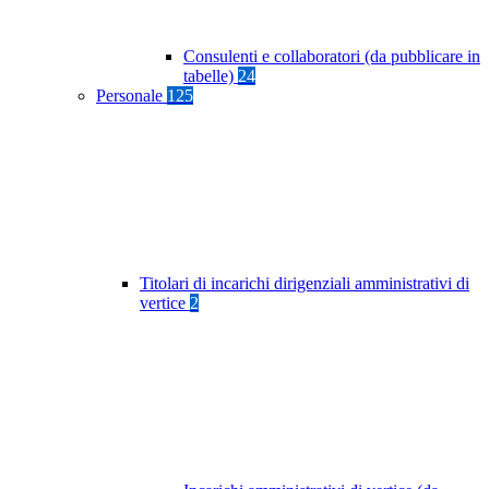
Consulenti e collaboratori (da pubblicare in
tabelle)
24
Personale
125
Titolari di incarichi dirigenziali amministrativi di
vertice
2