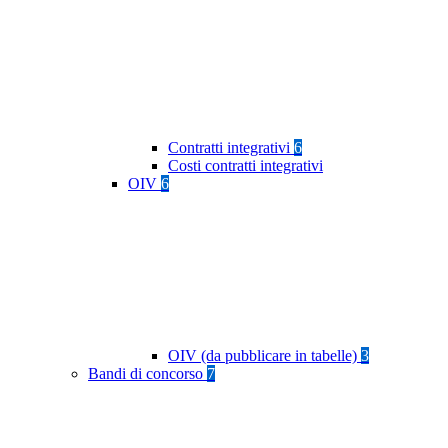
Contratti integrativi
6
Costi contratti integrativi
OIV
6
OIV (da pubblicare in tabelle)
3
Bandi di concorso
7