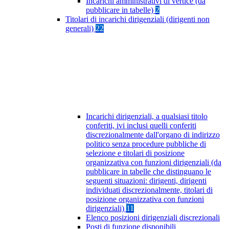
Incarichi amministrativi di vertice (da
pubblicare in tabelle)
2
Titolari di incarichi dirigenziali (dirigenti non
generali)
22
Incarichi dirigenziali, a qualsiasi titolo
conferiti, ivi inclusi quelli conferiti
discrezionalmente dall'organo di indirizzo
politico senza procedure pubbliche di
selezione e titolari di posizione
organizzativa con funzioni dirigenziali (da
pubblicare in tabelle che distinguano le
seguenti situazioni: dirigenti, dirigenti
individuati discrezionalmente, titolari di
posizione organizzativa con funzioni
dirigenziali)
11
Elenco posizioni dirigenziali discrezionali
Posti di funzione disponibili