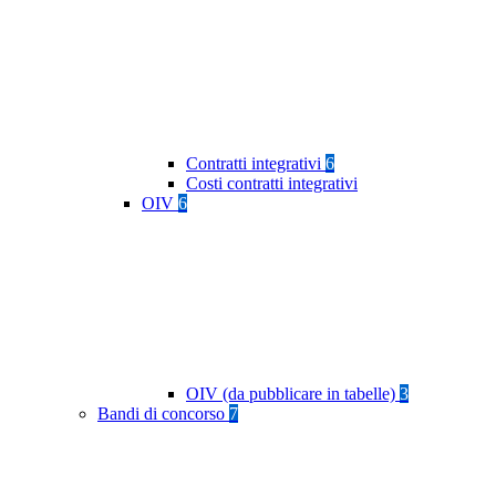
Contratti integrativi
6
Costi contratti integrativi
OIV
6
OIV (da pubblicare in tabelle)
3
Bandi di concorso
7