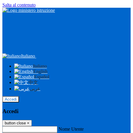
Salta al contenuto
Italiano
Italiano
English
Español
中文
عربى
Accedi
Accedi
button close
×
Nome Utente