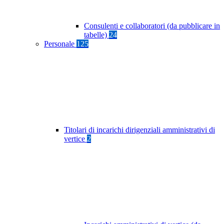
Consulenti e collaboratori (da pubblicare in
tabelle)
24
Personale
125
Titolari di incarichi dirigenziali amministrativi di
vertice
2