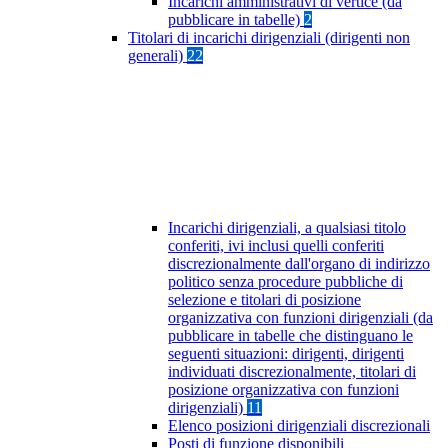
Incarichi amministrativi di vertice (da
pubblicare in tabelle)
2
Titolari di incarichi dirigenziali (dirigenti non
generali)
22
Incarichi dirigenziali, a qualsiasi titolo
conferiti, ivi inclusi quelli conferiti
discrezionalmente dall'organo di indirizzo
politico senza procedure pubbliche di
selezione e titolari di posizione
organizzativa con funzioni dirigenziali (da
pubblicare in tabelle che distinguano le
seguenti situazioni: dirigenti, dirigenti
individuati discrezionalmente, titolari di
posizione organizzativa con funzioni
dirigenziali)
11
Elenco posizioni dirigenziali discrezionali
Posti di funzione disponibili