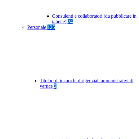
Consulenti e collaboratori (da pubblicare in
tabelle)
24
Personale
125
Titolari di incarichi dirigenziali amministrativi di
vertice
2