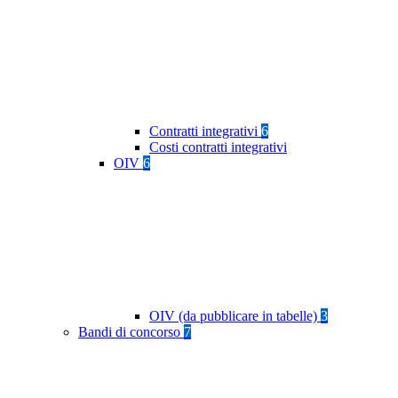
Contratti integrativi
6
Costi contratti integrativi
OIV
6
OIV (da pubblicare in tabelle)
3
Bandi di concorso
7