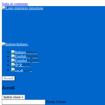
Salta al contenuto
Italiano
Italiano
English
Español
中文
عربى
Accedi
Accedi
button close
×
Nome Utente