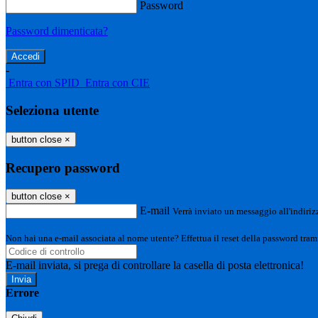
Password
Password dimenticata?
-
Entra con SPID
Entra con CIE
Seleziona utente
button close
×
Recupero password
button close
×
E-mail
Verrà inviato un messaggio all'indirizz
Non hai una e-mail associata al nome utente? Effettua il reset della password tram
E-mail inviata, si prega di controllare la casella di posta elettronica!
Errore