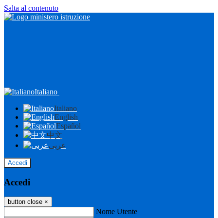
Salta al contenuto
Italiano
Italiano
English
Español
中文
عربى
Accedi
Accedi
button close
×
Nome Utente