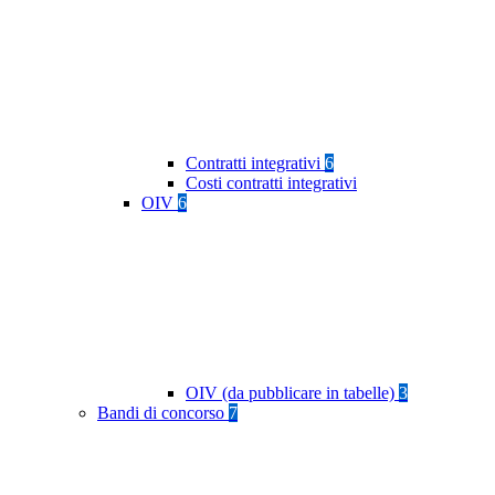
Contratti integrativi
6
Costi contratti integrativi
OIV
6
OIV (da pubblicare in tabelle)
3
Bandi di concorso
7