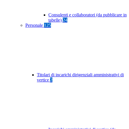
Consulenti e collaboratori (da pubblicare in
tabelle)
24
Personale
125
Titolari di incarichi dirigenziali amministrativi di
vertice
2