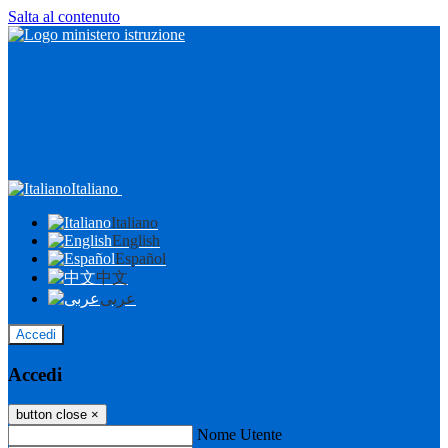
Salta al contenuto
Italiano
Italiano
English
Español
中文
عربى
Accedi
Accedi
button close
×
Nome Utente