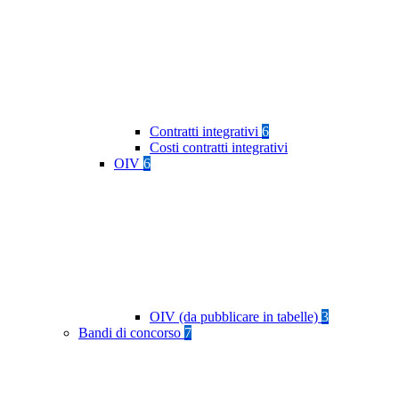
Contratti integrativi
6
Costi contratti integrativi
OIV
6
OIV (da pubblicare in tabelle)
3
Bandi di concorso
7