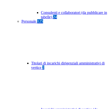
Consulenti e collaboratori (da pubblicare in
tabelle)
24
Personale
125
Titolari di incarichi dirigenziali amministrativi di
vertice
2