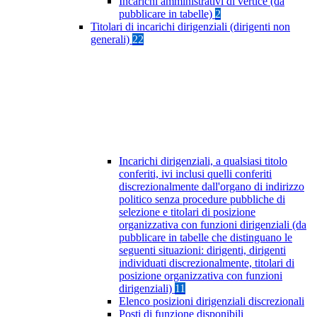
Incarichi amministrativi di vertice (da
pubblicare in tabelle)
2
Titolari di incarichi dirigenziali (dirigenti non
generali)
22
Incarichi dirigenziali, a qualsiasi titolo
conferiti, ivi inclusi quelli conferiti
discrezionalmente dall'organo di indirizzo
politico senza procedure pubbliche di
selezione e titolari di posizione
organizzativa con funzioni dirigenziali (da
pubblicare in tabelle che distinguano le
seguenti situazioni: dirigenti, dirigenti
individuati discrezionalmente, titolari di
posizione organizzativa con funzioni
dirigenziali)
11
Elenco posizioni dirigenziali discrezionali
Posti di funzione disponibili