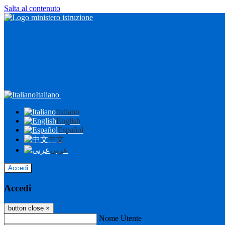
Salta al contenuto
Italiano
Italiano
English
Español
中文
عربى
Accedi
Accedi
button close
×
Nome Utente