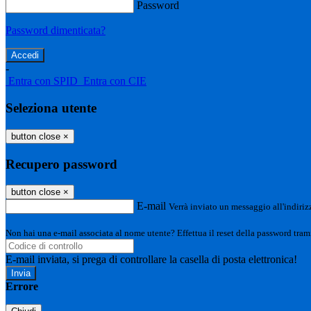
Password
Password dimenticata?
-
Entra con SPID
Entra con CIE
Seleziona utente
button close
×
Recupero password
button close
×
E-mail
Verrà inviato un messaggio all'indirizz
Non hai una e-mail associata al nome utente? Effettua il reset della password tram
E-mail inviata, si prega di controllare la casella di posta elettronica!
Errore