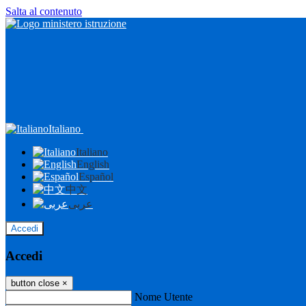
Salta al contenuto
Italiano
Italiano
English
Español
中文
عربى
Accedi
Accedi
button close
×
Nome Utente