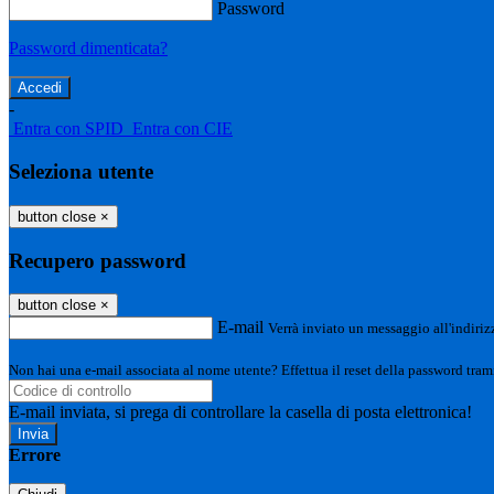
Password
Password dimenticata?
-
Entra con SPID
Entra con CIE
Seleziona utente
button close
×
Recupero password
button close
×
E-mail
Verrà inviato un messaggio all'indirizz
Non hai una e-mail associata al nome utente? Effettua il reset della password tram
E-mail inviata, si prega di controllare la casella di posta elettronica!
Errore