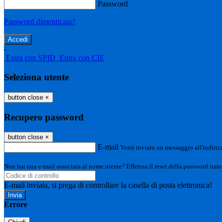
Password
Password dimenticata?
-
Entra con SPID
Entra con CIE
Seleziona utente
button close
×
Recupero password
button close
×
E-mail
Verrà inviato un messaggio all'indirizz
Non hai una e-mail associata al nome utente? Effettua il reset della password tram
E-mail inviata, si prega di controllare la casella di posta elettronica!
Errore