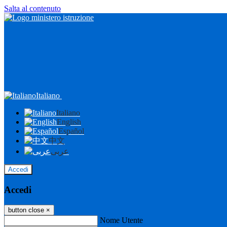
Salta al contenuto
Italiano
Italiano
English
Español
中文
عربى
Accedi
Accedi
button close
×
Nome Utente