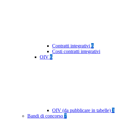
Contratti integrativi
6
Costi contratti integrativi
OIV
6
OIV (da pubblicare in tabelle)
3
Bandi di concorso
7