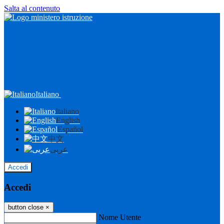
Salta al contenuto
Italiano
Italiano
English
Español
中文
عربى
Accedi
Accedi
button close
×
Nome Utente