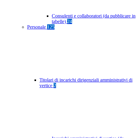
Consulenti e collaboratori (da pubblicare in
tabelle)
24
Personale
125
Titolari di incarichi dirigenziali amministrativi di
vertice
2