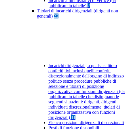
Incarichi amministrativi di vertice (da
pubblicare in tabelle)
2
Titolari di incarichi dirigenziali (dirigenti non
generali)
22
Incarichi dirigenziali, a qualsiasi titolo
conferiti, ivi inclusi quelli conferiti
discrezionalmente dall'organo di indirizzo
politico senza procedure pubbliche di
selezione e titolari di posizione
organizzativa con funzioni dirigenziali (da
pubblicare in tabelle che distinguano le
seguenti situazioni: dirigenti, dirigenti
individuati discrezionalmente, titolari di
posizione organizzativa con funzioni
dirigenziali)
11
Elenco posizioni dirigenziali discrezionali
Posti di funzione disponibili