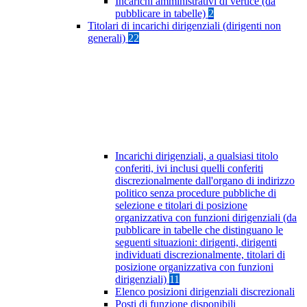
Incarichi amministrativi di vertice (da
pubblicare in tabelle)
2
Titolari di incarichi dirigenziali (dirigenti non
generali)
22
Incarichi dirigenziali, a qualsiasi titolo
conferiti, ivi inclusi quelli conferiti
discrezionalmente dall'organo di indirizzo
politico senza procedure pubbliche di
selezione e titolari di posizione
organizzativa con funzioni dirigenziali (da
pubblicare in tabelle che distinguano le
seguenti situazioni: dirigenti, dirigenti
individuati discrezionalmente, titolari di
posizione organizzativa con funzioni
dirigenziali)
11
Elenco posizioni dirigenziali discrezionali
Posti di funzione disponibili