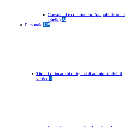
Consulenti e collaboratori (da pubblicare in
tabelle)
24
Personale
125
Titolari di incarichi dirigenziali amministrativi di
vertice
2