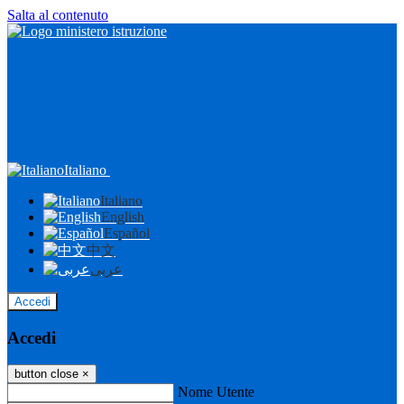
Salta al contenuto
Italiano
Italiano
English
Español
中文
عربى
Accedi
Accedi
button close
×
Nome Utente