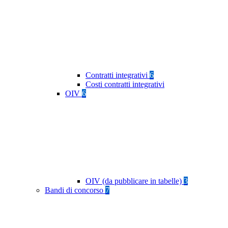
Contratti integrativi
6
Costi contratti integrativi
OIV
6
OIV (da pubblicare in tabelle)
3
Bandi di concorso
7