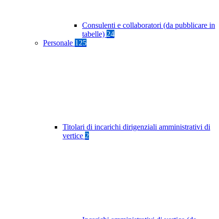
Consulenti e collaboratori (da pubblicare in
tabelle)
24
Personale
125
Titolari di incarichi dirigenziali amministrativi di
vertice
2