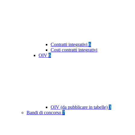
Contratti integrativi
6
Costi contratti integrativi
OIV
6
OIV (da pubblicare in tabelle)
3
Bandi di concorso
7