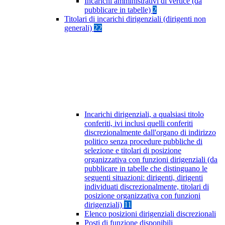
Incarichi amministrativi di vertice (da
pubblicare in tabelle)
2
Titolari di incarichi dirigenziali (dirigenti non
generali)
22
Incarichi dirigenziali, a qualsiasi titolo
conferiti, ivi inclusi quelli conferiti
discrezionalmente dall'organo di indirizzo
politico senza procedure pubbliche di
selezione e titolari di posizione
organizzativa con funzioni dirigenziali (da
pubblicare in tabelle che distinguano le
seguenti situazioni: dirigenti, dirigenti
individuati discrezionalmente, titolari di
posizione organizzativa con funzioni
dirigenziali)
11
Elenco posizioni dirigenziali discrezionali
Posti di funzione disponibili