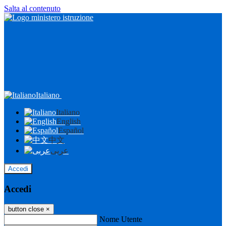
Salta al contenuto
Italiano
Italiano
English
Español
中文
عربى
Accedi
Accedi
button close
×
Nome Utente