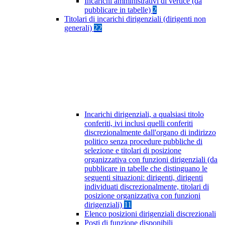
Incarichi amministrativi di vertice (da
pubblicare in tabelle)
2
Titolari di incarichi dirigenziali (dirigenti non
generali)
22
Incarichi dirigenziali, a qualsiasi titolo
conferiti, ivi inclusi quelli conferiti
discrezionalmente dall'organo di indirizzo
politico senza procedure pubbliche di
selezione e titolari di posizione
organizzativa con funzioni dirigenziali (da
pubblicare in tabelle che distinguano le
seguenti situazioni: dirigenti, dirigenti
individuati discrezionalmente, titolari di
posizione organizzativa con funzioni
dirigenziali)
11
Elenco posizioni dirigenziali discrezionali
Posti di funzione disponibili