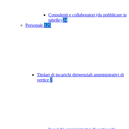
Consulenti e collaboratori (da pubblicare in
tabelle)
24
Personale
125
Titolari di incarichi dirigenziali amministrativi di
vertice
2