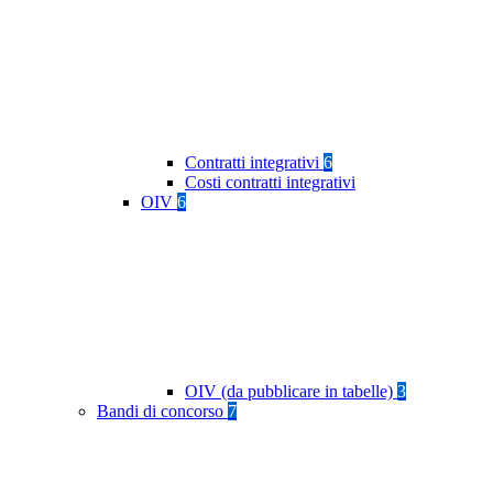
Contratti integrativi
6
Costi contratti integrativi
OIV
6
OIV (da pubblicare in tabelle)
3
Bandi di concorso
7