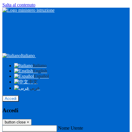
Salta al contenuto
Italiano
Italiano
English
Español
中文
عربى
Accedi
Accedi
button close
×
Nome Utente