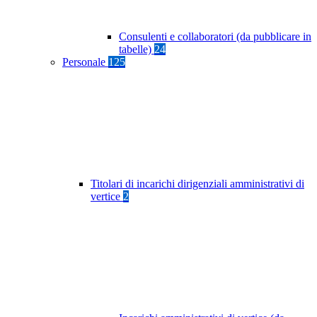
Consulenti e collaboratori (da pubblicare in
tabelle)
24
Personale
125
Titolari di incarichi dirigenziali amministrativi di
vertice
2