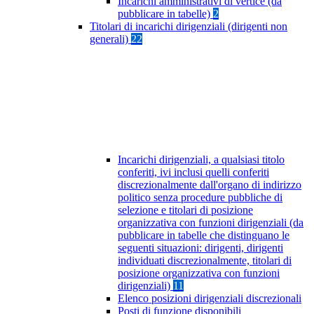
Incarichi amministrativi di vertice (da
pubblicare in tabelle)
2
Titolari di incarichi dirigenziali (dirigenti non
generali)
22
Incarichi dirigenziali, a qualsiasi titolo
conferiti, ivi inclusi quelli conferiti
discrezionalmente dall'organo di indirizzo
politico senza procedure pubbliche di
selezione e titolari di posizione
organizzativa con funzioni dirigenziali (da
pubblicare in tabelle che distinguano le
seguenti situazioni: dirigenti, dirigenti
individuati discrezionalmente, titolari di
posizione organizzativa con funzioni
dirigenziali)
11
Elenco posizioni dirigenziali discrezionali
Posti di funzione disponibili