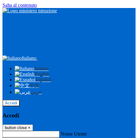
Salta al contenuto
Italiano
Italiano
English
Español
中文
عربى
Accedi
Accedi
button close
×
Nome Utente