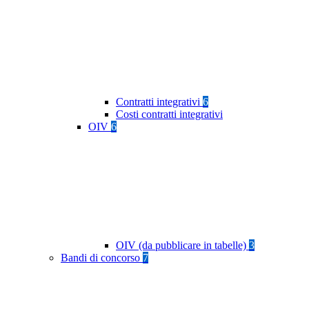
Contratti integrativi
6
Costi contratti integrativi
OIV
6
OIV (da pubblicare in tabelle)
3
Bandi di concorso
7