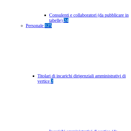
Consulenti e collaboratori (da pubblicare in
tabelle)
24
Personale
125
Titolari di incarichi dirigenziali amministrativi di
vertice
2