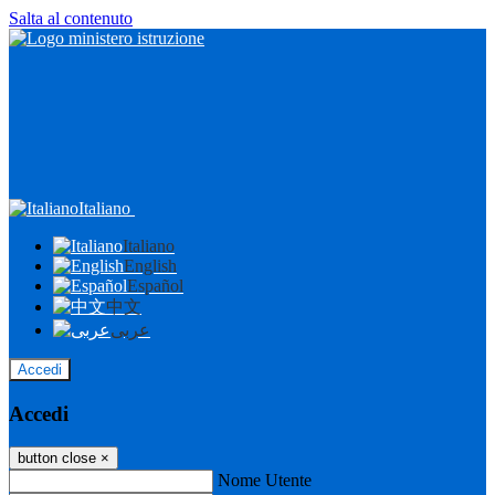
Salta al contenuto
Italiano
Italiano
English
Español
中文
عربى
Accedi
Accedi
button close
×
Nome Utente