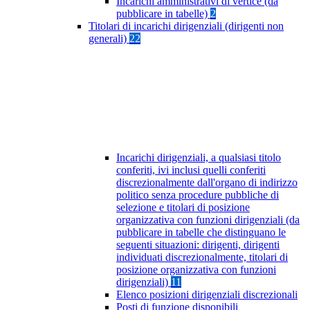
Incarichi amministrativi di vertice (da
pubblicare in tabelle)
2
Titolari di incarichi dirigenziali (dirigenti non
generali)
22
Incarichi dirigenziali, a qualsiasi titolo
conferiti, ivi inclusi quelli conferiti
discrezionalmente dall'organo di indirizzo
politico senza procedure pubbliche di
selezione e titolari di posizione
organizzativa con funzioni dirigenziali (da
pubblicare in tabelle che distinguano le
seguenti situazioni: dirigenti, dirigenti
individuati discrezionalmente, titolari di
posizione organizzativa con funzioni
dirigenziali)
11
Elenco posizioni dirigenziali discrezionali
Posti di funzione disponibili