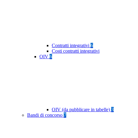
Contratti integrativi
6
Costi contratti integrativi
OIV
6
OIV (da pubblicare in tabelle)
3
Bandi di concorso
7