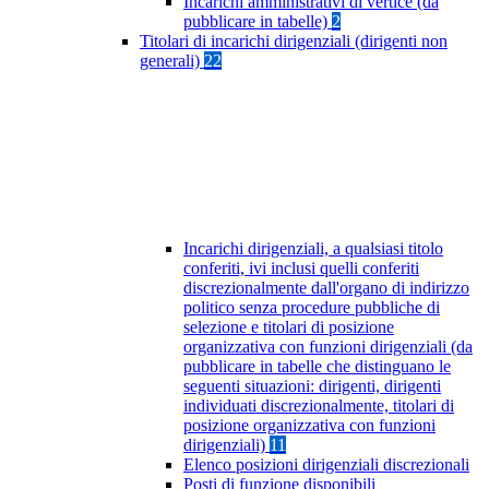
Incarichi amministrativi di vertice (da
pubblicare in tabelle)
2
Titolari di incarichi dirigenziali (dirigenti non
generali)
22
Incarichi dirigenziali, a qualsiasi titolo
conferiti, ivi inclusi quelli conferiti
discrezionalmente dall'organo di indirizzo
politico senza procedure pubbliche di
selezione e titolari di posizione
organizzativa con funzioni dirigenziali (da
pubblicare in tabelle che distinguano le
seguenti situazioni: dirigenti, dirigenti
individuati discrezionalmente, titolari di
posizione organizzativa con funzioni
dirigenziali)
11
Elenco posizioni dirigenziali discrezionali
Posti di funzione disponibili