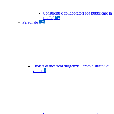
Consulenti e collaboratori (da pubblicare in
tabelle)
24
Personale
125
Titolari di incarichi dirigenziali amministrativi di
vertice
2