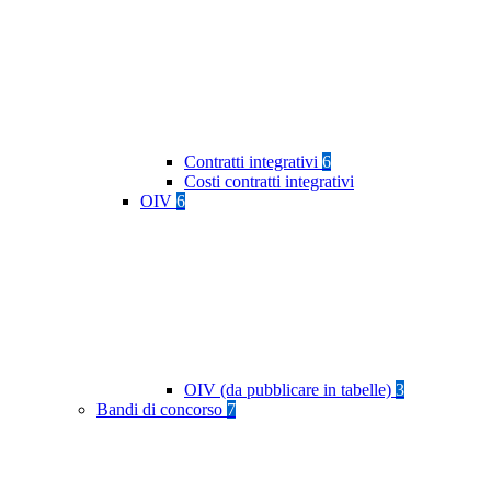
Contratti integrativi
6
Costi contratti integrativi
OIV
6
OIV (da pubblicare in tabelle)
3
Bandi di concorso
7