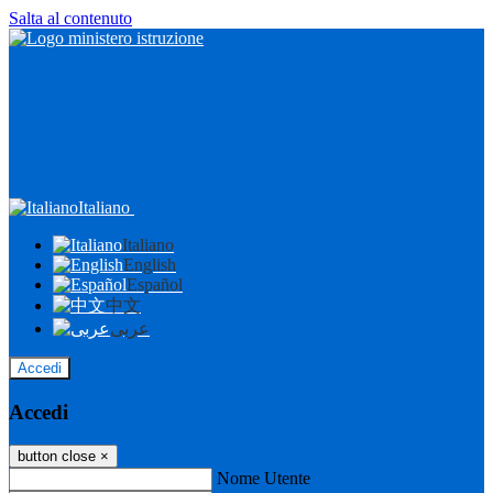
Salta al contenuto
Italiano
Italiano
English
Español
中文
عربى
Accedi
Accedi
button close
×
Nome Utente