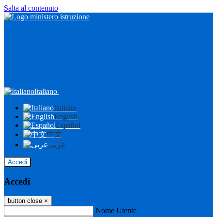
Salta al contenuto
Italiano
Italiano
English
Español
中文
عربى
Accedi
Accedi
button close
×
Nome Utente