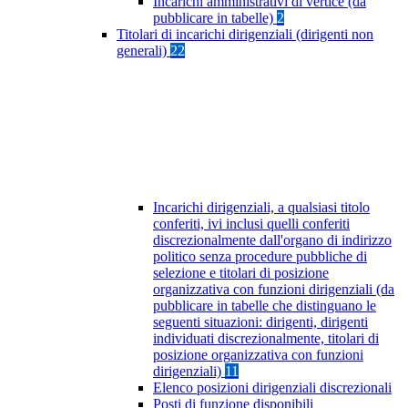
Incarichi amministrativi di vertice (da
pubblicare in tabelle)
2
Titolari di incarichi dirigenziali (dirigenti non
generali)
22
Incarichi dirigenziali, a qualsiasi titolo
conferiti, ivi inclusi quelli conferiti
discrezionalmente dall'organo di indirizzo
politico senza procedure pubbliche di
selezione e titolari di posizione
organizzativa con funzioni dirigenziali (da
pubblicare in tabelle che distinguano le
seguenti situazioni: dirigenti, dirigenti
individuati discrezionalmente, titolari di
posizione organizzativa con funzioni
dirigenziali)
11
Elenco posizioni dirigenziali discrezionali
Posti di funzione disponibili