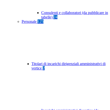
Consulenti e collaboratori (da pubblicare in
tabelle)
24
Personale
125
Titolari di incarichi dirigenziali amministrativi di
vertice
2