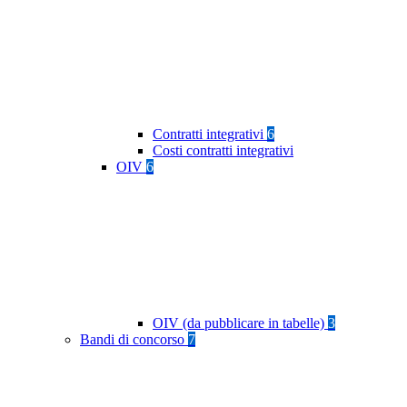
Contratti integrativi
6
Costi contratti integrativi
OIV
6
OIV (da pubblicare in tabelle)
3
Bandi di concorso
7