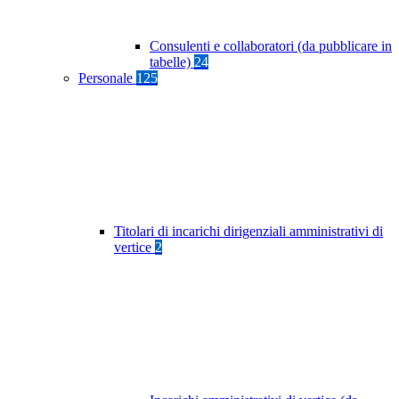
Consulenti e collaboratori (da pubblicare in
tabelle)
24
Personale
125
Titolari di incarichi dirigenziali amministrativi di
vertice
2