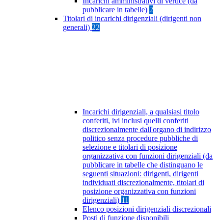
Incarichi amministrativi di vertice (da
pubblicare in tabelle)
2
Titolari di incarichi dirigenziali (dirigenti non
generali)
22
Incarichi dirigenziali, a qualsiasi titolo
conferiti, ivi inclusi quelli conferiti
discrezionalmente dall'organo di indirizzo
politico senza procedure pubbliche di
selezione e titolari di posizione
organizzativa con funzioni dirigenziali (da
pubblicare in tabelle che distinguano le
seguenti situazioni: dirigenti, dirigenti
individuati discrezionalmente, titolari di
posizione organizzativa con funzioni
dirigenziali)
11
Elenco posizioni dirigenziali discrezionali
Posti di funzione disponibili