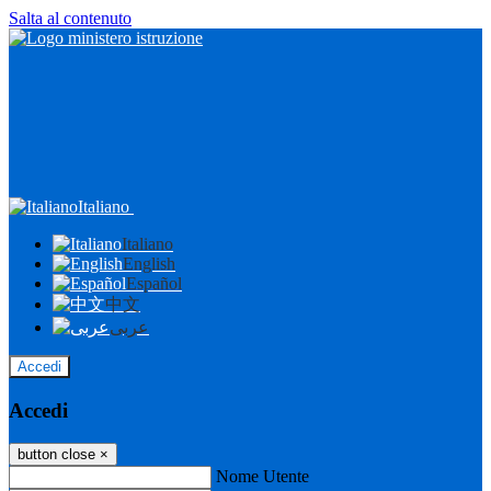
Salta al contenuto
Italiano
Italiano
English
Español
中文
عربى
Accedi
Accedi
button close
×
Nome Utente