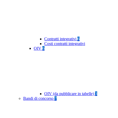
Contratti integrativi
6
Costi contratti integrativi
OIV
6
OIV (da pubblicare in tabelle)
3
Bandi di concorso
7