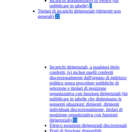
Incarichi amministrativi di vertice (da
pubblicare in tabelle)
2
Titolari di incarichi dirigenziali (dirigenti non
generali)
22
Incarichi dirigenziali, a qualsiasi titolo
conferiti, ivi inclusi quelli conferiti
discrezionalmente dall'organo di indirizzo
politico senza procedure pubbliche di
selezione e titolari di posizione
organizzativa con funzioni dirigenziali (da
pubblicare in tabelle che distinguano le
seguenti situazioni: dirigenti, dirigenti
individuati discrezionalmente, titolari di
posizione organizzativa con funzioni
dirigenziali)
11
Elenco posizioni dirigenziali discrezionali
Posti di funzione disponibili