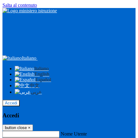
Salta al contenuto
Italiano
Italiano
English
Español
中文
عربى
Accedi
Accedi
button close
×
Nome Utente