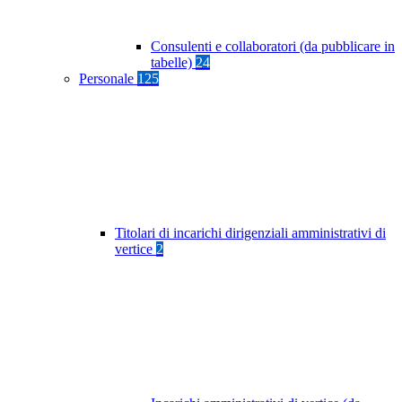
Consulenti e collaboratori (da pubblicare in
tabelle)
24
Personale
125
Titolari di incarichi dirigenziali amministrativi di
vertice
2