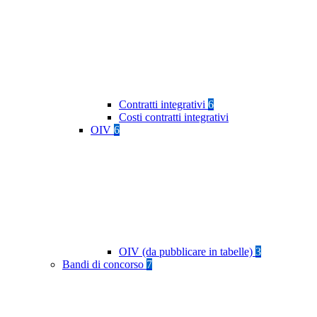
Contratti integrativi
6
Costi contratti integrativi
OIV
6
OIV (da pubblicare in tabelle)
3
Bandi di concorso
7