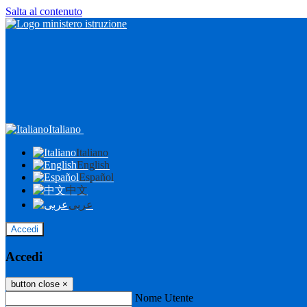
Salta al contenuto
Italiano
Italiano
English
Español
中文
عربى
Accedi
Accedi
button close
×
Nome Utente