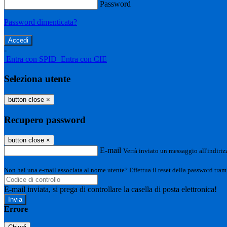
Password
Password dimenticata?
-
Entra con SPID
Entra con CIE
Seleziona utente
button close
×
Recupero password
button close
×
E-mail
Verrà inviato un messaggio all'indirizz
Non hai una e-mail associata al nome utente? Effettua il reset della password tram
E-mail inviata, si prega di controllare la casella di posta elettronica!
Errore