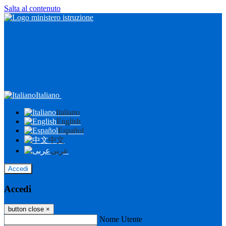
Salta al contenuto
Italiano
Italiano
English
Español
中文
عربى
Accedi
Accedi
button close
×
Nome Utente