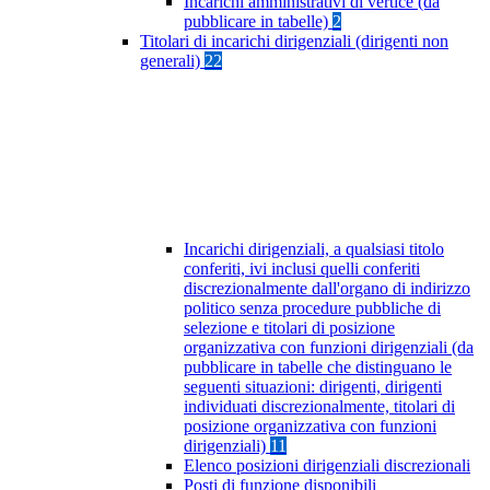
Incarichi amministrativi di vertice (da
pubblicare in tabelle)
2
Titolari di incarichi dirigenziali (dirigenti non
generali)
22
Incarichi dirigenziali, a qualsiasi titolo
conferiti, ivi inclusi quelli conferiti
discrezionalmente dall'organo di indirizzo
politico senza procedure pubbliche di
selezione e titolari di posizione
organizzativa con funzioni dirigenziali (da
pubblicare in tabelle che distinguano le
seguenti situazioni: dirigenti, dirigenti
individuati discrezionalmente, titolari di
posizione organizzativa con funzioni
dirigenziali)
11
Elenco posizioni dirigenziali discrezionali
Posti di funzione disponibili