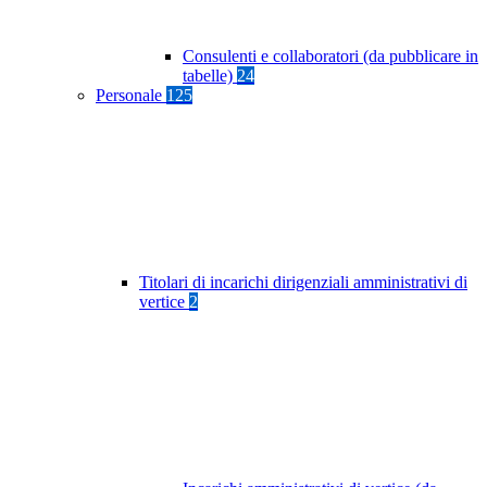
Consulenti e collaboratori (da pubblicare in
tabelle)
24
Personale
125
Titolari di incarichi dirigenziali amministrativi di
vertice
2