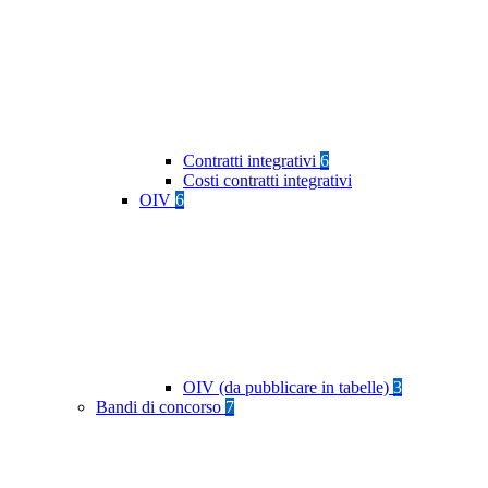
Contratti integrativi
6
Costi contratti integrativi
OIV
6
OIV (da pubblicare in tabelle)
3
Bandi di concorso
7