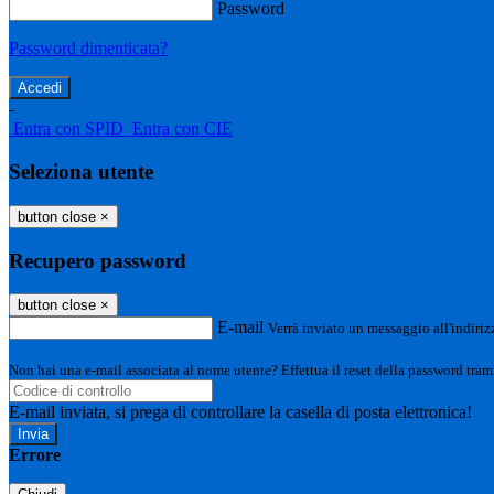
Password
Password dimenticata?
-
Entra con SPID
Entra con CIE
Seleziona utente
button close
×
Recupero password
button close
×
E-mail
Verrà inviato un messaggio all'indirizz
Non hai una e-mail associata al nome utente? Effettua il reset della password tram
E-mail inviata, si prega di controllare la casella di posta elettronica!
Errore