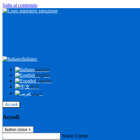
Salta al contenuto
Italiano
Italiano
English
Español
中文
عربى
Accedi
Accedi
button close
×
Nome Utente