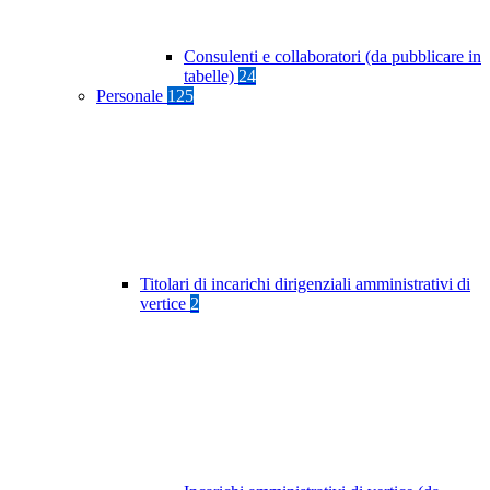
Consulenti e collaboratori (da pubblicare in
tabelle)
24
Personale
125
Titolari di incarichi dirigenziali amministrativi di
vertice
2