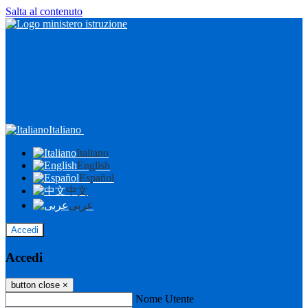
Salta al contenuto
Italiano
Italiano
English
Español
中文
عربى
Accedi
Accedi
button close
×
Nome Utente