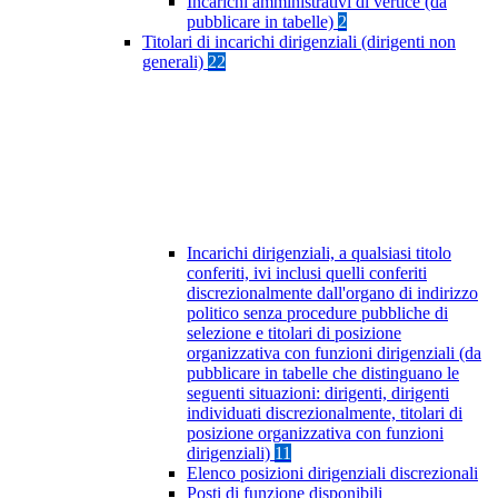
Incarichi amministrativi di vertice (da
pubblicare in tabelle)
2
Titolari di incarichi dirigenziali (dirigenti non
generali)
22
Incarichi dirigenziali, a qualsiasi titolo
conferiti, ivi inclusi quelli conferiti
discrezionalmente dall'organo di indirizzo
politico senza procedure pubbliche di
selezione e titolari di posizione
organizzativa con funzioni dirigenziali (da
pubblicare in tabelle che distinguano le
seguenti situazioni: dirigenti, dirigenti
individuati discrezionalmente, titolari di
posizione organizzativa con funzioni
dirigenziali)
11
Elenco posizioni dirigenziali discrezionali
Posti di funzione disponibili