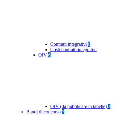
Contratti integrativi
6
Costi contratti integrativi
OIV
6
OIV (da pubblicare in tabelle)
3
Bandi di concorso
7