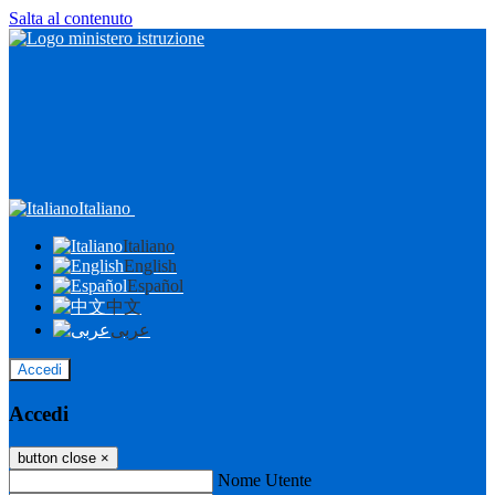
Salta al contenuto
Italiano
Italiano
English
Español
中文
عربى
Accedi
Accedi
button close
×
Nome Utente