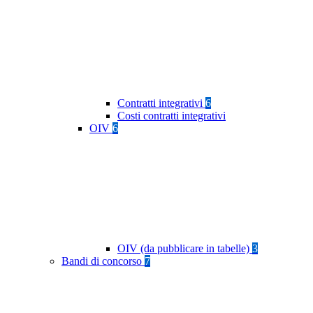
Contratti integrativi
6
Costi contratti integrativi
OIV
6
OIV (da pubblicare in tabelle)
3
Bandi di concorso
7