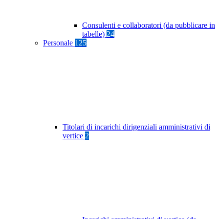
Consulenti e collaboratori (da pubblicare in
tabelle)
24
Personale
125
Titolari di incarichi dirigenziali amministrativi di
vertice
2