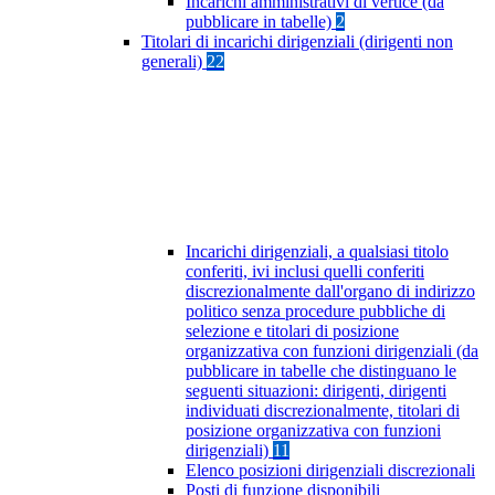
Incarichi amministrativi di vertice (da
pubblicare in tabelle)
2
Titolari di incarichi dirigenziali (dirigenti non
generali)
22
Incarichi dirigenziali, a qualsiasi titolo
conferiti, ivi inclusi quelli conferiti
discrezionalmente dall'organo di indirizzo
politico senza procedure pubbliche di
selezione e titolari di posizione
organizzativa con funzioni dirigenziali (da
pubblicare in tabelle che distinguano le
seguenti situazioni: dirigenti, dirigenti
individuati discrezionalmente, titolari di
posizione organizzativa con funzioni
dirigenziali)
11
Elenco posizioni dirigenziali discrezionali
Posti di funzione disponibili