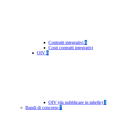
Contratti integrativi
6
Costi contratti integrativi
OIV
6
OIV (da pubblicare in tabelle)
3
Bandi di concorso
7