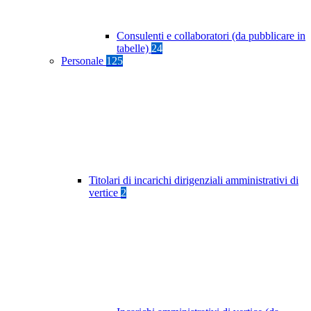
Consulenti e collaboratori (da pubblicare in
tabelle)
24
Personale
125
Titolari di incarichi dirigenziali amministrativi di
vertice
2