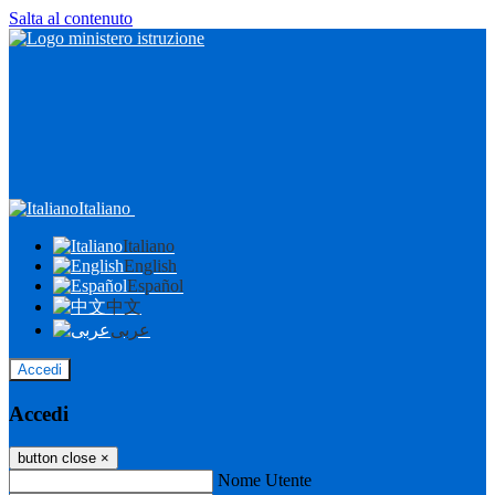
Salta al contenuto
Italiano
Italiano
English
Español
中文
عربى
Accedi
Accedi
button close
×
Nome Utente