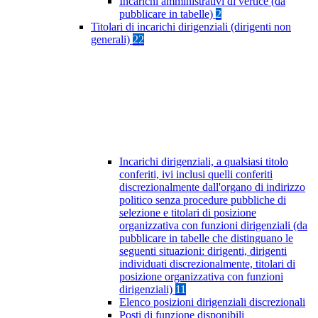
Incarichi amministrativi di vertice (da
pubblicare in tabelle)
2
Titolari di incarichi dirigenziali (dirigenti non
generali)
22
Incarichi dirigenziali, a qualsiasi titolo
conferiti, ivi inclusi quelli conferiti
discrezionalmente dall'organo di indirizzo
politico senza procedure pubbliche di
selezione e titolari di posizione
organizzativa con funzioni dirigenziali (da
pubblicare in tabelle che distinguano le
seguenti situazioni: dirigenti, dirigenti
individuati discrezionalmente, titolari di
posizione organizzativa con funzioni
dirigenziali)
11
Elenco posizioni dirigenziali discrezionali
Posti di funzione disponibili