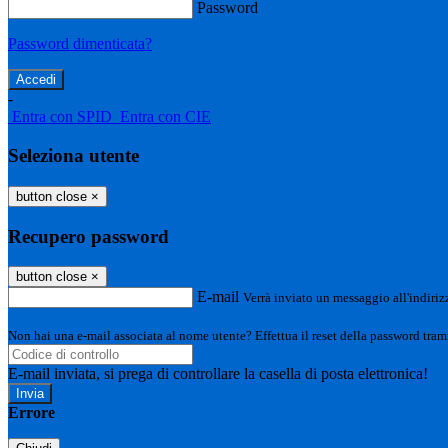
Password
Password dimenticata?
-
Entra con SPID
Entra con CIE
Seleziona utente
button close
×
Recupero password
button close
×
E-mail
Verrà inviato un messaggio all'indirizz
Non hai una e-mail associata al nome utente? Effettua il reset della password tram
E-mail inviata, si prega di controllare la casella di posta elettronica!
Errore