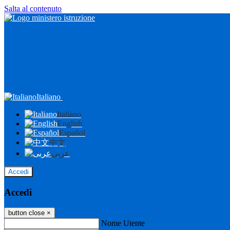
Salta al contenuto
Italiano
Italiano
English
Español
中文
عربى
Accedi
Accedi
button close
×
Nome Utente