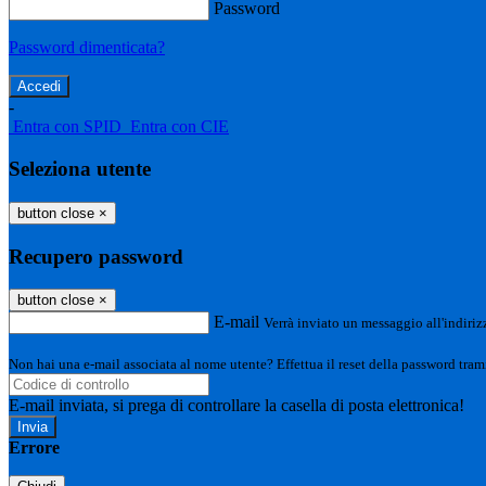
Password
Password dimenticata?
-
Entra con SPID
Entra con CIE
Seleziona utente
button close
×
Recupero password
button close
×
E-mail
Verrà inviato un messaggio all'indirizz
Non hai una e-mail associata al nome utente? Effettua il reset della password tram
E-mail inviata, si prega di controllare la casella di posta elettronica!
Errore