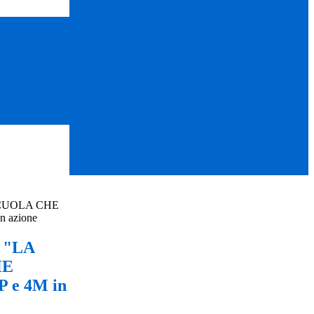
SCUOLA CHE
n azione
 "LA
HE
 e 4M in