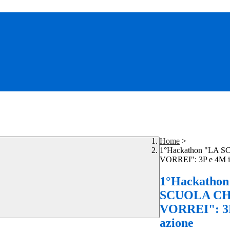
Home
>
1°Hackathon "LA 
VORREI": 3P e 4M i
1°Hackathon
SCUOLA C
VORREI": 3P
azione