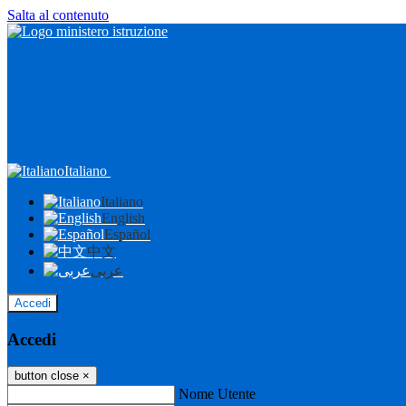
Salta al contenuto
Italiano
Italiano
English
Español
中文
عربى
Accedi
Accedi
button close
×
Nome Utente