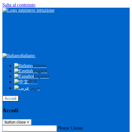
Salta al contenuto
Italiano
Italiano
English
Español
中文
عربى
Accedi
Accedi
button close
×
Nome Utente