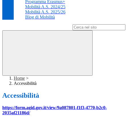
Programma Erasmus+
Mobilità A.S. 2024/25
Mobilità A.S. 2025/26
Blog di Mobilità
Campo di ricerca per le pagine del sito
Home
>
Accessibilità
Accessibilità
https://form.agid.gov.it/view/9a087801-f1f3-4770-b2c0-
2035af21186d/