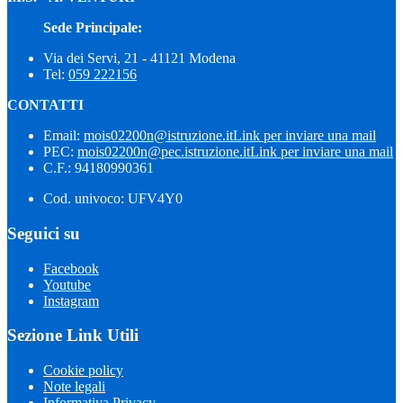
Sede Principale:
Via dei Servi, 21 - 41121 Modena
Tel:
059 222156
CONTATTI
Email:
mois02200n@istruzione.it
Link per inviare una mail
PEC:
mois02200n@pec.istruzione.it
Link per inviare una mail
C.F.: 94180990361
Cod. univoco: UFV4Y0
Seguici su
Facebook
Youtube
Instagram
Sezione Link Utili
Cookie policy
Note legali
Informativa Privacy