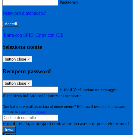
Password
Password dimenticata?
-
Entra con SPID
Entra con CIE
Seleziona utente
button close
×
Recupero password
button close
×
E-mail
Verrà inviato un messaggio
all'indirizzo indicato con le istruzioni necessarie.
Non hai una e-mail associata al nome utente? Effettua il reset della password
tramite la
Login Spaggiari
E-mail inviata, si prega di controllare la casella di posta elettronica!