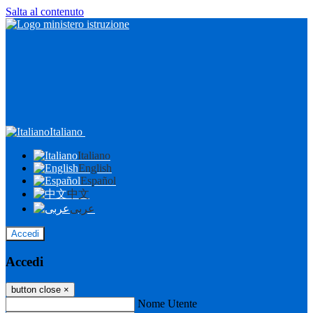
Salta al contenuto
Italiano
Italiano
English
Español
中文
عربى
Accedi
Accedi
button close
×
Nome Utente