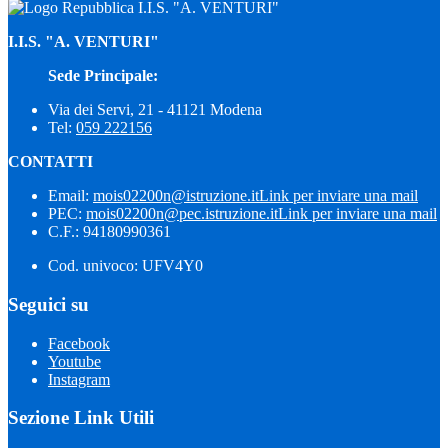
I.I.S. "A. VENTURI"
I.I.S. "A. VENTURI"
Sede Principale:
Via dei Servi, 21 - 41121 Modena
Tel:
059 222156
CONTATTI
Email:
mois02200n@istruzione.it
Link per inviare una mail
PEC:
mois02200n@pec.istruzione.it
Link per inviare una mail
C.F.: 94180990361
Cod. univoco: UFV4Y0
Seguici su
Facebook
Youtube
Instagram
Sezione Link Utili