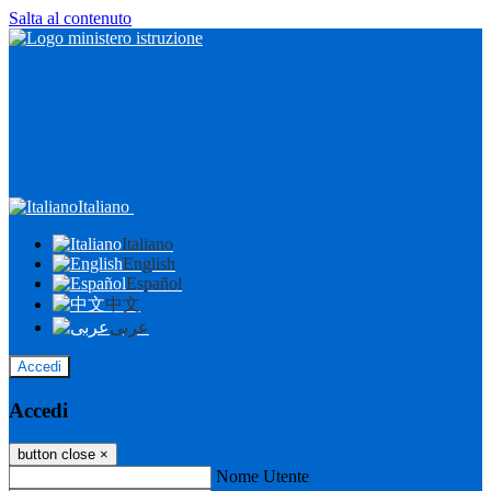
Salta al contenuto
Italiano
Italiano
English
Español
中文
عربى
Accedi
Accedi
button close
×
Nome Utente