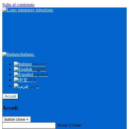
Salta al contenuto
Italiano
Italiano
English
Español
中文
عربى
Accedi
Accedi
button close
×
Nome Utente