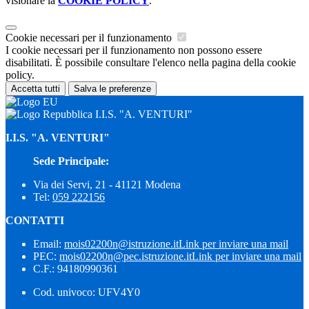
visionare la
COOKIE POLICY
.
Cookie necessari per il funzionamento
I cookie necessari per il funzionamento non possono essere
disabilitati. È possibile consultare l'elenco nella pagina della cookie
policy.
Accetta tutti
Salva le preferenze
I.I.S. "A. VENTURI"
I.I.S. "A. VENTURI"
Sede Principale:
Via dei Servi, 21 - 41121 Modena
Tel:
059 222156
CONTATTI
Email:
mois02200n@istruzione.it
Link per inviare una mail
PEC:
mois02200n@pec.istruzione.it
Link per inviare una mail
C.F.: 94180990361
Cod. univoco: UFV4Y0