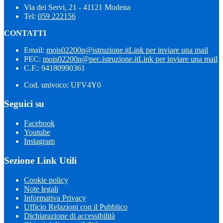
Via dei Servi, 21 - 41121 Modena
Tel:
059 222156
CONTATTI
Email:
mois02200n@istruzione.it
Link per inviare una mail
PEC:
mois02200n@pec.istruzione.it
Link per inviare una mail
C.F.: 94180990361
Cod. univoco: UFV4Y0
Seguici su
Facebook
Youtube
Instagram
Sezione Link Utili
Cookie policy
Note legali
Informativa Privacy
Ufficio Relazioni con il Pubblico
Dichiarazione di accessibilità