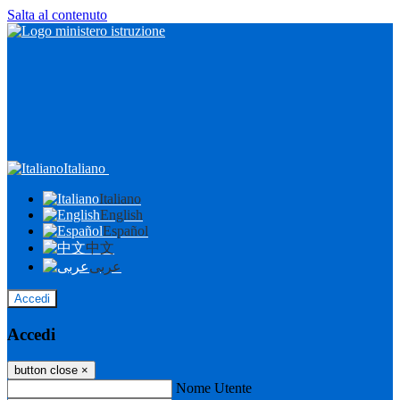
Salta al contenuto
Italiano
Italiano
English
Español
中文
عربى
Accedi
Accedi
button close
×
Nome Utente