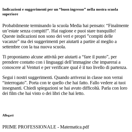
Indicazioni e suggerimenti per un “buon ingresso” nella nostra scuola
superiore
Probabilmente terminando la scuola Media hai pensato: “Finalmente
un’estate senza compiti!”.
Hai ragione e puoi stare tranquillo!
Queste indicazioni non sono dei veri e propri ”compiti delle
vacanze” ma
dei
suggerimenti per aiutarti a partire al meglio a
settembre con la tua nuova scuola.
Ti proponiamo alcune attività per
aiutarti a
“fare
il
punto”, per
prendere contatto con i linguaggi dell’immagine che imparerai a
conoscere al Venturi
e
per
verificare
qual
è
il
tuo
livello
di
partenza.
Segui i nostri suggerimenti. Quando arriverai in classe non verrai
“interrogato”. Porta con te quello che hai fatto. Fallo vedere ai tuoi
insegnanti. Chiedi spiegazioni se hai avuto difficoltà. Parla con loro
dei film che hai visto o dei libri che hai letto.
Allegati
PRIME PROFESSIONALE - Matematica.pdf