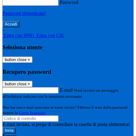
Password
Password dimenticata?
-
Entra con SPID
Entra con CIE
Seleziona utente
button close
×
Recupero password
button close
×
E-mail
Verrà inviato un messaggio
all'indirizzo indicato con le istruzioni necessarie.
Non hai una e-mail associata al nome utente? Effettua il reset della password
tramite la
Login Spaggiari
E-mail inviata, si prega di controllare la casella di posta elettronica!