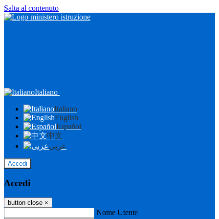
Salta al contenuto
Italiano
Italiano
English
Español
中文
عربى
Accedi
Accedi
button close
×
Nome Utente